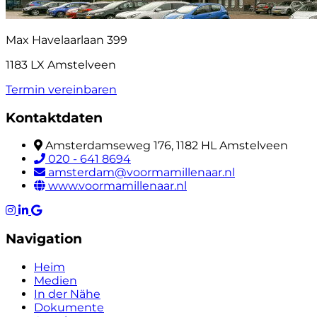
Max Havelaarlaan 399
1183 LX Amstelveen
Termin vereinbaren
Kontaktdaten
Amsterdamseweg 176, 1182 HL Amstelveen
020 - 641 8694
amsterdam@voormamillenaar.nl
www.voormamillenaar.nl
Navigation
Heim
Medien
In der Nähe
Dokumente