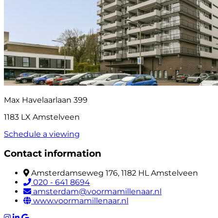
Max Havelaarlaan 399
1183 LX Amstelveen
Schedule a viewing
Contact information
Amsterdamseweg 176, 1182 HL Amstelveen
020 - 641 8694
amsterdam@voormamillenaar.nl
www.voormamillenaar.nl