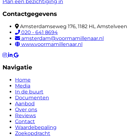
Plan een bezichtiging in
Contactgegevens
Amsterdamseweg 176, 1182 HL Amstelveen
020 - 641 8694
amsterdam@voormamillenaar.nl
www.voormamillenaar.nl
Navigatie
Home
Media
In de buurt
Documenten
Aanbod
Over ons
Reviews
Contact
Waardebepaling
Zoekopdracht