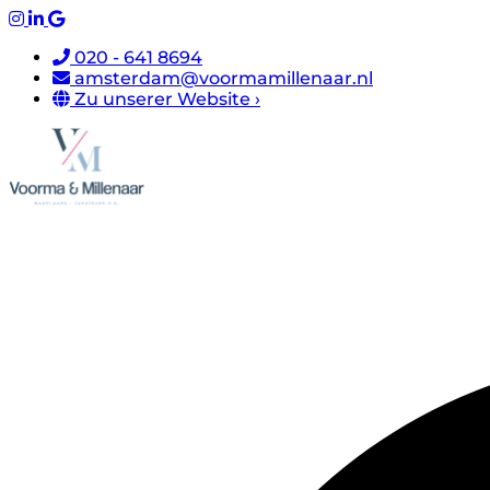
020 - 641 8694
amsterdam@voormamillenaar.nl
Zu unserer Website ›