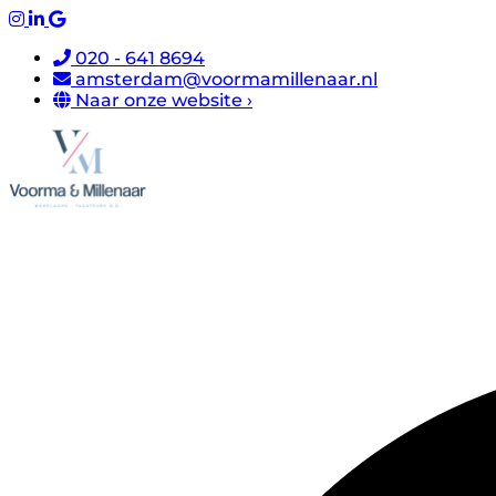
020 - 641 8694
amsterdam@voormamillenaar.nl
Naar onze website ›