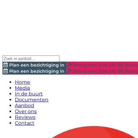
Plan een bezichtiging in
Breng een bod uit!
Waard
Plan een bezichtiging in
Breng een bod uit!
Waard
Home
Media
In de buurt
Documenten
Aanbod
Over ons
Reviews
Contact